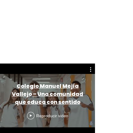
con amor y sabiduría. Nuestra
propuesta pedagógica parte de
una mirada profundamente
humana, donde el conocimiento no
solo se transmite, sino que se
construye en comunidad. Aquí,
educar es un acto de respeto,
confianza y esperanza.
Colegio Manuel Mejía
Vallejo – Una comunidad
que educa con sentido
Reproducir video