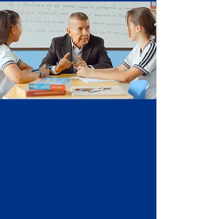
NUESTRO ENFOQUE
Enseñamos a pensar con
libertad, a crear con propósito y
a convivir con empatía.
Nuestra metodología activa
pone al estudiante en el centro
del proceso, combinando el
trabajo cooperativo, el