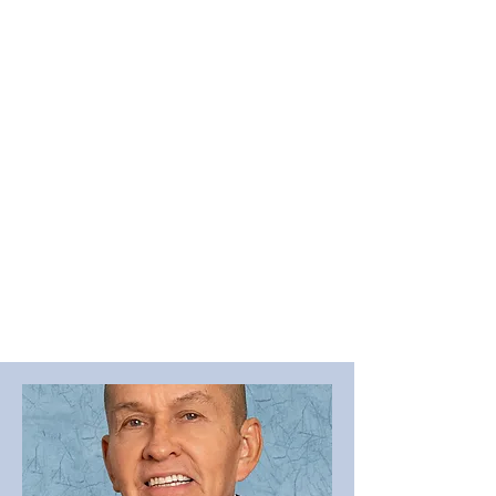
El equipo del Colegio Manuel Mejía
Vallejo está conformado por
profesionales comprometidos con
una educación que inspira,
acompaña y transforma. Docentes
y directivos que enseñan con
vocación, cercanía y profundo
sentido humano, construyendo
cada día, una comunidad que
aprende con respeto, valores y
propósito.