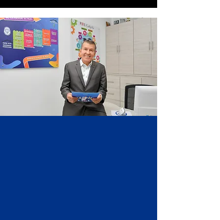
NUESTRA HISTORIA
​El Colegio Manuel Mejía Vallejo
nació en 1994 como una propuesta
educativa de avanzada para las
nuevas generaciones, con el
propósito de ofrecer una