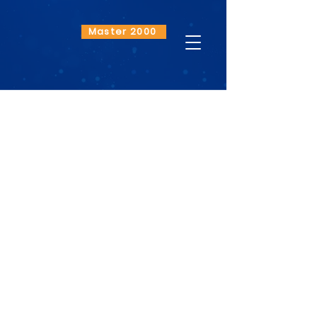
Master 2000
Bienvenidos al
Colegio Manuel
Mejía Vallejo
Más que una institución educativa:
somos un espacio donde la vida se
aprende con sentido.
En el Colegio Manuel Mejía Vallejo
creemos que cada niño y joven es
un proyecto único que merece ser
escuchado, acompañado y guiado