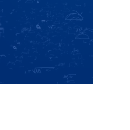
“
Somos
un
colegio
que
educa
con el
alma
, donde
el
conocimiento
florece en
valores
, la
naturaleza
es
aula viva y cada
estudiante
es
protagonista
de su
propio
camino
.”
Nuestro equipo
“Más que enseñar,
inspiramos caminos.”