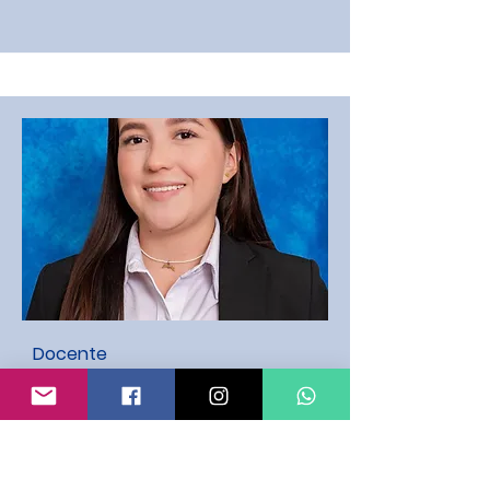
Docente
KAREN JOHANA ACEVEDO
AGUIRRE
quinto@colegiomanuelmejiavalle