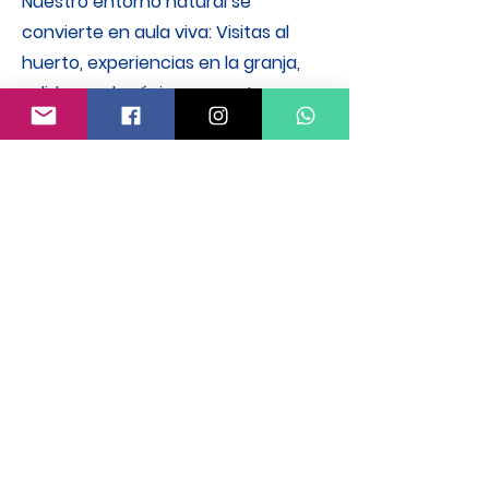
Nuestro entorno natural se
convierte en aula viva: Visitas al
huerto, experiencias en la granja,
salidas pedagógicas a centros
naturales y el contacto directo con
los ciclos de la vida, despiertan el
asombro, el respeto por la tierra y el
aprendizaje significativo desde lo
sensorial y lo experiencial.
Donde todo
comienza con
amor y asombro
Descubre un preescolar que