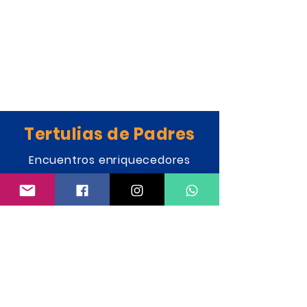
Tertulias de Padres
Encuentros enriquecedores
donde las familias comparten
saberes, experiencias y
aprendizajes propios, como sus
emprendimientos o reflexiones
personales. Este espacio
fomenta el diálogo horizontal, el
sentido de comunidad y el