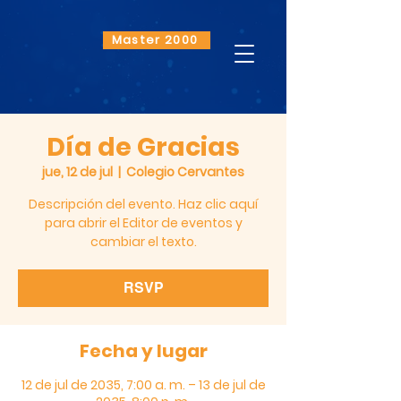
Master 2000
Día de Gracias
jue, 12 de jul
  |  
Colegio Cervantes
Descripción del evento. Haz clic aquí
para abrir el Editor de eventos y
cambiar el texto.
RSVP
Fecha y lugar
12 de jul de 2035, 7:00 a. m. – 13 de jul de