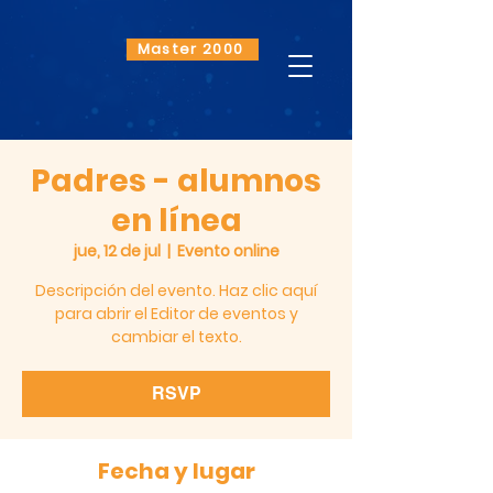
Master 2000
Padres - alumnos
en línea
jue, 12 de jul
  |  
Evento online
Descripción del evento. Haz clic aquí
para abrir el Editor de eventos y
cambiar el texto.
RSVP
Fecha y lugar