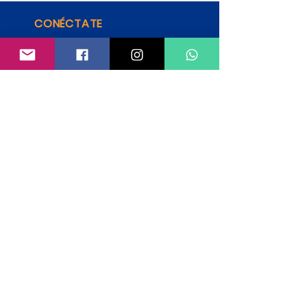
CONÉCTATE
CONTÁCTANOS
Horario de atención:
Lunes a Viernes: 6:30 a.m.
a 4:00 p.m
3360098
–
3045226483
comunicaciones@colegi
omanuelmejiavallejo.edu.
co
POLÍTICA DE DATOS
AVISODE PRIVACIDAD